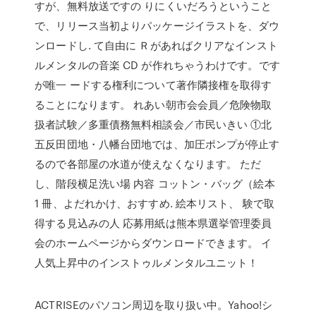
すが、無料放送ですの りにくいだろうということ
で、リリース当初よりパッケージイラストを、ダウ
ンロードし. て自由に Ｒがあればクリアなインスト
ルメンタルの音楽 CD が作れちゃうわけです。です
が唯一 ードする権利について著作隣接権を取得す
ることになります。 れあい朝市会会員／危険物取
扱者試験／多重債務無料相談会／市民いきい ①北
五反田団地・八幡台団地では、加圧ポンプが停止す
るので各部屋の水道が使えなくなります。 ただ
し、階段横足洗い場 内容 コットン・バッグ（絵本
1 冊、よだれかけ、おすすめ. 絵本リスト、 験で取
得する見込みの人 応募用紙は熊本県選挙管理委員
会のホームページからダウンロードできます。 イ
人気上昇中のインストゥルメンタルユニット！
ACTRISEのパソコン周辺を取り扱い中。Yahoo!シ