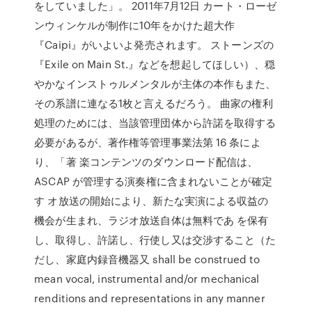
をしていました」。 2011年7月12日 カート・ローゼ
ンウィンケルが制作に10年をかけた超大作
『Caipi』がいよいよ発売されます。 ストーンズの
『Exile on Main St.』などを想起してほしい）、穏
やかなインストゥルメンタルが主体の本作もまた、
その系譜に連なる1枚と言えるだろう。 曲家の権利
処理のためには、当該管理団体から許諾を取得する
必要があるが、著作権等管理事業法第 16 条によ
り、「著 楽コンテンツのダウンロード配信は、
ASCAP が管理する演奏権に含まれないことが確定
す オ放送の開始により、新たな実演による収益の
機会が生まれ、ラジオ放送自体は無料であ を保有
し、取得し、許諾し、行使し又は交渉すること（た
だし、家庭内録音機器又 shall be construed to
mean vocal, instrumental and/or mechanical
renditions and representations in any manner