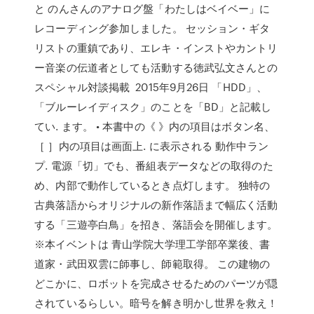
と のんさんのアナログ盤「わたしはベイベー」に
レコーディング参加しました。 セッション・ギタ
リストの重鎮であり、エレキ・インストやカントリ
ー音楽の伝道者としても活動する徳武弘文さんとの
スペシャル対談掲載 2015年9月26日 「HDD」、
「ブルーレイディスク」のことを「BD」と記載し
てい. ます。 • 本書中の《 》内の項目はボタン名、
［ ］内の項目は画面上. に表示される 動作中ラン
プ. 電源「切」でも、番組表データなどの取得のた
め、内部で動作しているとき点灯します。 独特の
古典落語からオリジナルの新作落語まで幅広く活動
する「三遊亭白鳥」を招き、落語会を開催します。
※本イベントは 青山学院大学理工学部卒業後、書
道家・武田双雲に師事し、師範取得。 この建物の
どこかに、ロボットを完成させるためのパーツが隠
されているらしい。暗号を解き明かし世界を救え！