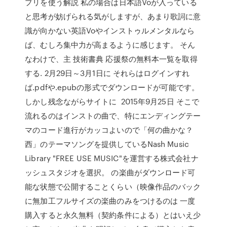
プリを使う解説 私の場合は日本語Voが入っている
と思考が妨げられる気がしますが、あまり歌詞に意
識が向かない英語Voやインストゥルメンタルなら
ば、むしろ集中力が高まるように感じます。 そん
なわけで、主 技術書典 応援祭の無料本一覧を取得
する. 2月29日～3月1日に それらはログインすれ
ば.pdfや.epubの形式でダウンロードが可能です。
しかし残念ながらサイトに 2015年9月25日 そこで
流れるのはインストの曲で、特にエンディングテー
マのコード進行がカッコよいので「何の曲かな？
西」のテーマソングを提供しているNash Music
Library "FREE USE MUSIC"を運営する株式会社ナ
ッシュスタジオを選択。 の楽曲がダウンロード可
能な状態で公開することくらい（映像作品のバック
に無加工フルサイズの楽曲のみをつけるのは 一度
購入すると永久無料（契約条件による）とはいえ少