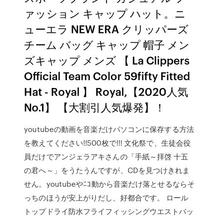
ァッション キャップ ハット。ニ
ューエラ NEW ERA クリッパーズ
チーム バッグ キャップ 帽子 メン
ズキャップ メンズ 【 La Clippers
Official Team Color 59fifty Fitted
Hat - Royal 】 Royal,【2020人気
No.1】 【大割引人気爆発】！
youtubeの動画を音楽だけパソコンに保存する方法
を教えてください!!500枚で!!! 文化祭で、生徒会役
員だけでアンジェラアキさんの「手紙～拝啓 十五
の君へ～」をうたうんですが、CDを見つけきれま
せん。youtubeやﾆｺ動から音楽だけ落とせるならそ
っちのほうが安上がりだし、好都合です。 ロール
トップドライ防水フライフィッシングウエストバッ