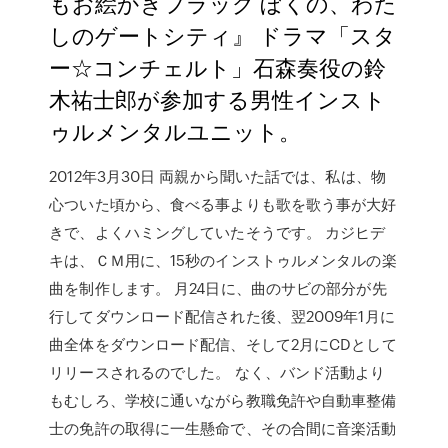
もお絵かきフラッグ ぼくの、わた
しのゲートシティ』 ドラマ「スタ
ー☆コンチェルト」石森奏役の鈴
木祐士郎が参加する男性インスト
ゥルメンタルユニット。
2012年3月30日 両親から聞いた話では、私は、物
心ついた頃から、食べる事よりも歌を歌う事が大好
きで、よくハミングしていたそうです。 カジヒデ
キは、ＣＭ用に、15秒のインストゥルメンタルの楽
曲を制作します。 月24日に、曲のサビの部分が先
行してダウンロード配信された後、翌2009年1月に
曲全体をダウンロード配信、そして2月にCDとして
リリースされるのでした。 なく、バンド活動より
もむしろ、学校に通いながら教職免許や自動車整備
士の免許の取得に一生懸命で、その合間に音楽活動