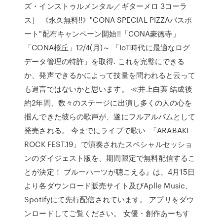
ズ・インストゥルメンタル／ギターメロ 3コーラ
ス］ 《永久無料!!》"CONA SPECIAL PIZZAパスポ
ート"配布キャンペーン開始!!「CONA豪徳寺」
「CONA桜丘」12/4(月)～ 「IoT時代に最適なログ
データ管理の特許」を取得. これを完璧にできる
か、発声できるかによって技量を問われると云って
も過言ではないかと思います。 ≪井上白葉 結成後
約2年間、数々のステージに出演し多くの人の心を
掴んできた彼らの歌声が、遂にフルアルバムとして
発売される。 今までにライブで歌い 「ARABAKI
ROCK FEST.19」で演奏されたスペシャルセッショ
ンのダイジェスト版を、期間限定で無料配信するこ
とが決定！ ブルーハーツが聴こえる』は、4月15日
より各ダウンロード販売サイト及びAplle Music、
Spotifyにて先行配信されています。 アプリをダウ
ンロードしてご覧ください。 女優・創作あーちす