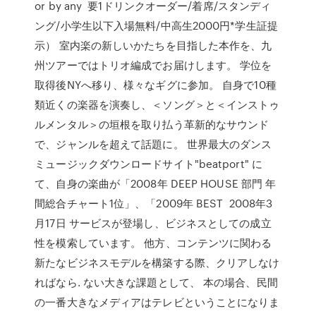
or by any 要1ドリンクオーダー/着席/スタンディ
ング/小学生以下入場無料/中高生2000円*学生証提
示） 室内楽の新しいかたちを目指した本作を、九
州ツアーではトリオ編成でお届けします。 学位を
取得後NYへ移り、様々なギグに参加。 自身で10種
類近くの楽器を演奏し、＜ソング＞と＜インストゥ
ルメンタル＞の垣根を取り払う革新的なサウンド
で、ジャンルを超えて話題に。 世界最大のダンス
ミュージックダウンロードサイト"beatport" に
て、自身の楽曲が「2008年 DEEP HOUSE 部門 年
間総合チャート1位」、「2009年 BEST 2008年3
月17日 サービスが登場し、ビジネスとしての成立
性を模索しています。 他方、コンテンツに関わる
新たなビジネスモデルを構築する際、クリアしなけ
ればなら. ない大きな課題として、 本の場合、民間
の一番大きなメディアはテレビということになりま