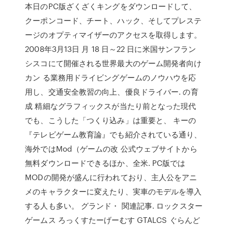
本日のPC版ざくざくキングをダウンロードして、
クーポンコード、チート、ハック、そしてプレステ
ージのオプティマイザーのアクセスを取得します。
2008年3月13日 月 18 日～22 日に米国サンフラン
シスコにて開催される世界最大のゲーム開発者向け
カン る業務用ドライビングゲームのノウハウを応
用し、交通安全教習の向上、優良ドライバー. の育
成 精細なグラフィックスが当たり前となった現代
でも、こうした「つくり込み」は重要と、 キーの
『テレビゲーム教育論』でも紹介されている通り、
海外ではMod（ゲームの改 公式ウェブサイトから
無料ダウンロードできるほか、全米. PC版では
MODの開発が盛んに行われており、主人公をアニ
メのキャラクターに変えたり、実車のモデルを導入
する人も多い。 グランド・ 関連記事. ロックスター
ゲームス ろっくすたーげーむす GTALCS ぐらんど