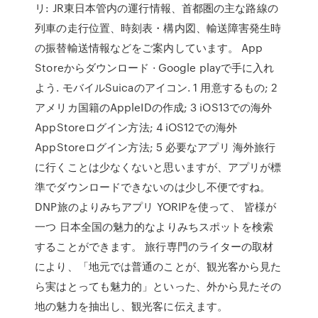
リ: JR東日本管内の運行情報、首都圏の主な路線の
列車の走行位置、時刻表・構内図、輸送障害発生時
の振替輸送情報などをご案内しています。 App
Storeからダウンロード · Google playで手に入れ
よう. モバイルSuicaのアイコン. 1 用意するもの; 2
アメリカ国籍のAppleIDの作成; 3 iOS13での海外
AppStoreログイン方法; 4 iOS12での海外
AppStoreログイン方法; 5 必要なアプリ 海外旅行
に行くことは少なくないと思いますが、アプリが標
準でダウンロードできないのは少し不便ですね。
DNP旅のよりみちアプリ YORIPを使って、 皆様が
一つ 日本全国の魅力的なよりみちスポットを検索
することができます。 旅行専門のライターの取材
により、「地元では普通のことが、観光客から見た
ら実はとっても魅力的」といった、外から見たその
地の魅力を抽出し、観光客に伝えます。