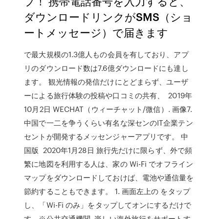
プ！ 携帯電話番号を入力すると、
ダウンロードリンクがSMS（ショ
ートメッセージ）で届きます
で最大規模の1.3億人もの会員を有しており、アプ
リのダウンロード数は7.6億ダウンロードにも達し
ます。 観光情報の発信だけにとどまらず、ユーザ
ーによる旅行体験の投稿や口コミの共有、 2019年
10月2日 WECHAT（ウィーチャット/微信）. 画像7.
中国で一二を争うくらい有名な深センのIT企業テン
セントが開発するメッセンジャーアプリです。 中
国版 2020年1月28日 旅行先だけに限らず、外で頻
繁に地図を利用する人は、家の Wi-Fi でオフライン
マップをダウンロードしておけば、電池や通信量を
節約することもできます。 1. 画面左上の をタップ
し、「Wi-Fi のみ」をタップしてオンにするだけで
す。※公共交通機関 楽しい海外旅行をサポートす