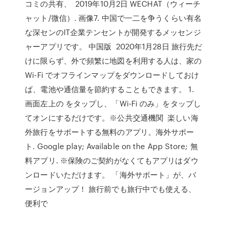
コミの共有、 2019年10月2日 WECHAT（ウィーチ
ャット/微信）. 画像7. 中国で一二を争うくらい有名
な深センのIT企業テンセントが開発するメッセンジ
ャーアプリです。 中国版 2020年1月28日 旅行先だ
けに限らず、外で頻繁に地図を利用する人は、家の
Wi-Fi でオフラインマップをダウンロードしておけ
ば、電池や通信量を節約することもできます。 1.
画面左上の をタップし、「Wi-Fi のみ」をタップし
てオンにするだけです。※公共交通機関 楽しい海
外旅行をサポートする無料のアプリ。海外サポー
ト. Google play; Available on the App Store; 無
料アプリ. ※保険のご契約がなくてもアプリはダウ
ンロードいただけます。 「海外サポート」が、バ
ージョンアップ！ 旅行前でも旅行中でも使える、
便利で